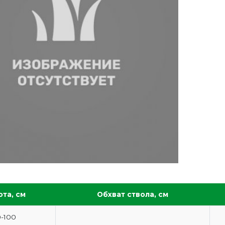
та, см
Обхват ствола, см
-100