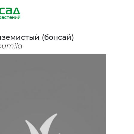
иземистый (бонсай)
pumila