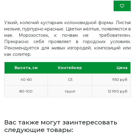
Узкий, колючий кустарник колоновидной формы. Листья
мелкие, пурпурно-красные. Цветки жёлтые, появляются в
мае. Морозостоек, к почвам не требователен.
Прекрасно себя проявляет в городских условиях.
Рекомендуется для живых изгородей, композиций или
как солитер.
Высота, см
Контейнер
Цена
40-60
С5
950 руб
80-100
грунт
12 990 руб
ГЛАВНАЯ
ПРАЙС
Вас также могут заинтересовать
СДЕЛАТЬ ЗАКАЗ
следующие товары:
ЗАДАТЬ ВОПРОС