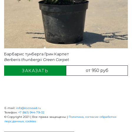
Барбарис тунберга Грин Карпет
Berberis thunbergii Green Carpet
от 950 руб
ЗАКАЗАТЬ
E-mail:
info@rozovsad.ru
+7 (861) 944-79-02
Телефон:
+7 (861) 944-79-02
© Copyright 2021 | Все права защищены |
Политика, согласие обработки
перс.данных, cookies
ОБРАТНАЯ СВЯЗЬ