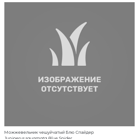
Можжевельник чешуйчатый Блю Спайдер
Juniperus squamata Blue Spider