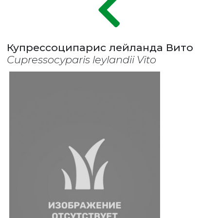
Купрессоципарис лейланда Вито
Cupressocyparis leylandii Vito