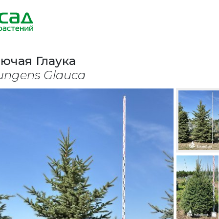
лючая Глаука
ungens Glauca