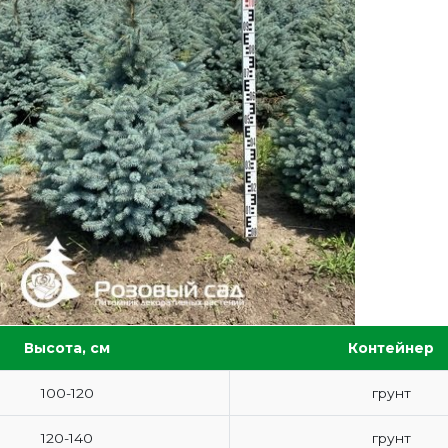
Высота, см
Контейнер
100-120
грунт
120-140
грунт