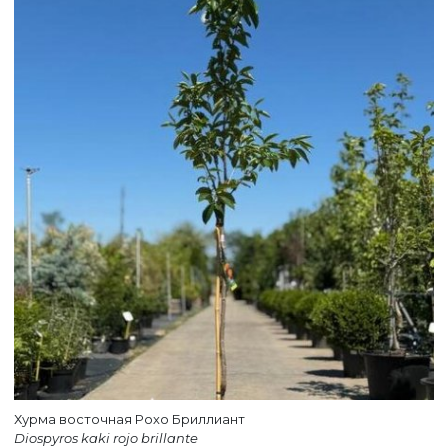
Хурма восточная Рохо Бриллиант
Diospyros kaki rojo brillante