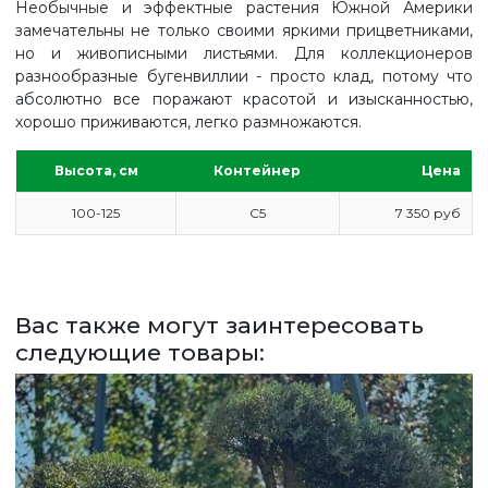
Необычные и эффектные растения Южной Америки
замечательны не только своими яркими прицветниками,
но и живописными листьями. Для коллекционеров
разнообразные бугенвиллии - просто клад, потому что
абсолютно все поражают красотой и изысканностью,
хорошо приживаются, легко размножаются.
Высота, см
Контейнер
Цена
100-125
С5
7 350 руб
ГЛАВНАЯ
Вас также могут заинтересовать
следующие товары:
ПРАЙС
СДЕЛАТЬ ЗАКАЗ
ЗАДАТЬ ВОПРОС
ВЕРНУТСЯ НА ГЛАВНЫЙ САЙТ