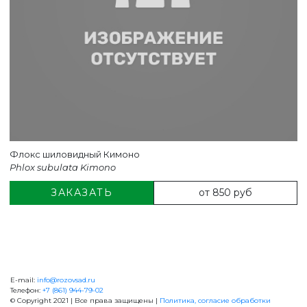
Флокс шиловидный Кимоно
Phlox subulata Kimono
от 850 руб
ЗАКАЗАТЬ
E-mail:
info@rozovsad.ru
+7 (861) 944-79-02
Телефон:
+7 (861) 944-79-02
© Copyright 2021 | Все права защищены |
Политика, согласие обработки